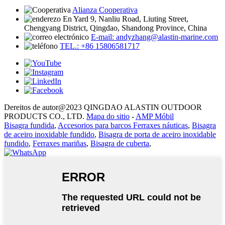
Alianza Cooperativa
En Yard 9, Nanliu Road, Liuting Street,
Chengyang District, Qingdao, Shandong Province, China
E-mail: andyzhang@alastin-marine.com
TEL.: +86 15806581717
Dereitos de autor@2023 QINGDAO ALASTIN OUTDOOR
PRODUCTS CO., LTD.
Mapa do sitio
-
AMP Móbil
Bisagra fundida
,
Accesorios para barcos Ferraxes náuticas
,
Bisagra
de aceiro inoxidable fundido
,
Bisagra de porta de aceiro inoxidable
fundido
,
Ferraxes mariñas
,
Bisagra de cuberta
,