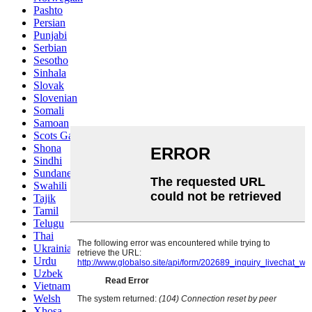
Pashto
Persian
Punjabi
Serbian
Sesotho
Sinhala
Slovak
Slovenian
Somali
Samoan
Scots Gaelic
Shona
Sindhi
Sundanese
Swahili
Tajik
Tamil
Telugu
Thai
Ukrainian
Urdu
Uzbek
Vietnamese
Welsh
Xhosa