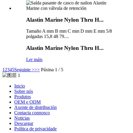
Alastin Marine Nylon Thru H...
Tamaño A mm B mm C mm D mm E mm 5/8
polgadas 15,8 48 79....
Alastin Marine Nylon Thru H...
Ler máis
1
2
3
4
5
Seguinte >
>>
Páxina 1 / 5
Inicio
Sobre nós
Produtos
OEM e ODM
Axente de distribución
Contacta connosco
Noticias
Descargar
Política de privacidade