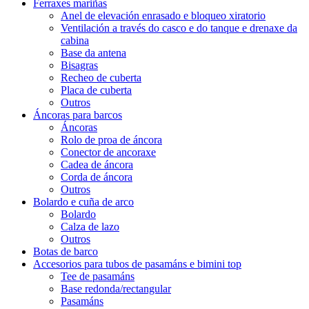
Ferraxes mariñas
Anel de elevación enrasado e bloqueo xiratorio
Ventilación a través do casco e do tanque e drenaxe da
cabina
Base da antena
Bisagras
Recheo de cuberta
Placa de cuberta
Outros
Áncoras para barcos
Áncoras
Rolo de proa de áncora
Conector de ancoraxe
Cadea de áncora
Corda de áncora
Outros
Bolardo e cuña de arco
Bolardo
Calza de lazo
Outros
Botas de barco
Accesorios para tubos de pasamáns e bimini top
Tee de pasamáns
Base redonda/rectangular
Pasamáns